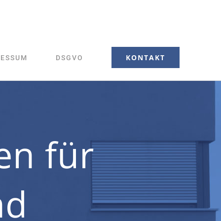
KONTAKT
RESSUM
DSGVO
en für
nd