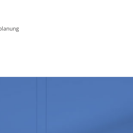
eplanung
!