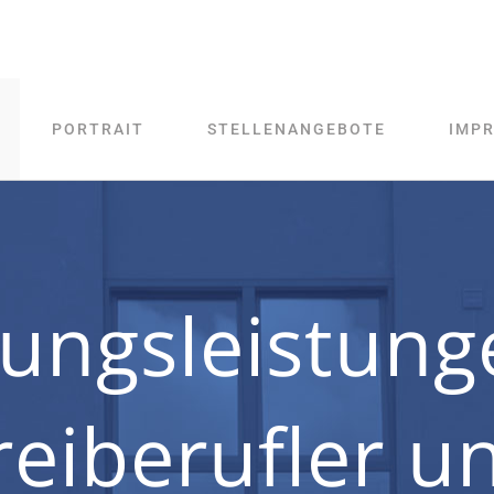
PORTRAIT
STELLENANGEBOTE
IMP
ungsleistung
reiberufler u