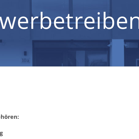
werbetreibe
ehören:
g